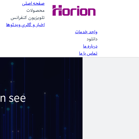
صفحه اصلی
محصولات
تلویزیون کنفرانس
اخبار و گالری ویدئوها
h Super Interactive Flat Panel
واحد خدمات
دانلود
درباره ما
تماس با ما